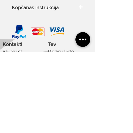
Izmēru tabulu var redzēt šeit
Kopšanas instrukcija
Mazgāt automātiskajā veļas
mazgāšanas mašīnā 30°C
Delikāts mazgāšanas režīms
Nebalināt
Kontakti
Tev
Ir atļauta profesionāla ķīmiskā
Par mums
Dāvanu karte
tīrīšana
Sadarbība
Nežāvēt veļas žāvētājā
Vakances
Noderīgi
Lietošanas noteikumi
Privātuma un sīkdatņu politika
Piegāde un atgriešana
Apmaksas veidi
Izmēru tabula