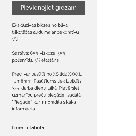
Pievienojiet grozam
Ekskluzīvas bikses no blīva
trikotāžas auduma ar dekoratīvu
vīli.
Sastāvs: 65% viskoze, 35%
poliamīds, 5% elastāns.
Preci var pasūtīt no XS līdz XXXXL
izmēram. Pasūtījums tiek izpildīts
3-5 darba dienu laikā. Pievērsiet
uzmanību preču piegādei, sadaļā
"Piegāde", kur ir norādīta sīkāka
informācija.
Izmēru tabula