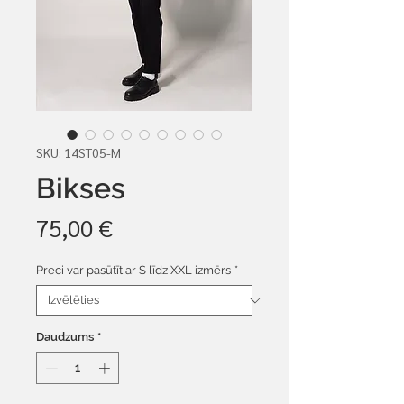
SKU: 14ST05-M
Bikses
Cena
75,00 €
Preci var pasūtīt ar S līdz XXL izmērs
*
Daudzums
*