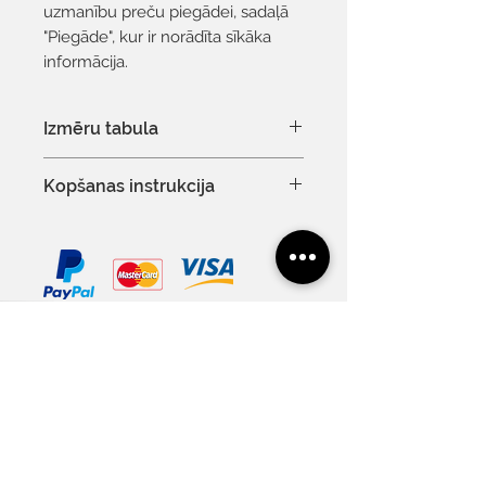
uzmanību preču piegādei, sadaļā
"Piegāde", kur ir norādīta sīkāka
informācija.
Izmēru tabula
Izmēru tabulu var redzēt šeit
Kopšanas instrukcija
Mazgāt automātiskajā veļas
mazgāšanas mašīnā 30°C
Delikāts mazgāšanas režīms
Nebalināt
Kontakti
Tev
Ir atļauta profesionāla ķīmiskā
Par mums
Dāvanu karte
tīrīšana
Sadarbība
Nežāvēt veļas žāvētājā
Vakances
Noderīgi
Lietošanas noteikumi