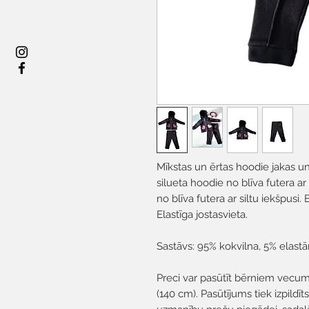
Mīkstas un ērtas hoodie jakas un
silueta hoodie no blīva futera ar
no blīva futera ar siltu iekšpusi. 
Elastīga jostasvieta.
Sastāvs: 95% kokvilna, 5% elastā
Preci var pasūtīt bērniem vecu
(140 cm). Pasūtījums tiek izpildīt