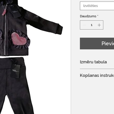
Izvēlēties
Daudzums
*
Pievi
Izmēru tabula
Izmēru tabulu var 
Kopšanas instruk
Mazgāt automātis
mašīnā 30°C
Delikāts mazgāša
Nebalināt
Ir atļauta profesio