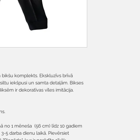
Nežāvēt veļas žā
 bikšu komplekts. Ekskluzīvs brīvā
 siltu iekšpusi un samta detaļām. Bikses
Biksēm ir dekoratīvas vīles imitācija.
ns.
mā no 1 mēneša (56 cm) līdz 10 gadiem
s 3-5 darba dienu laikā. Pievērsiet