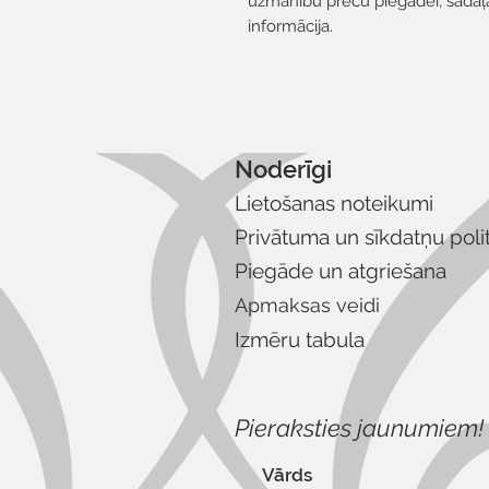
uzmanību preču piegādei, sadaļā 
informācija.
Noderīgi
Lietošanas noteikumi
Privātuma un sīkdatņu poli
Piegāde un atgriešana
Apmaksas veidi
Izmēru tabula
Pieraksties jaunumiem!