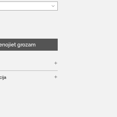
enojiet grozam
redzēt šeit
cija
kajā veļas mazgāšanas
nas režīms
nāla ķīmiskā tīrīšana