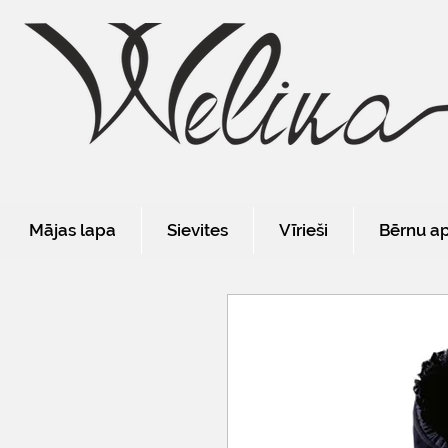
Mājas lapa
Sievites
Vīrieši
Bērnu a