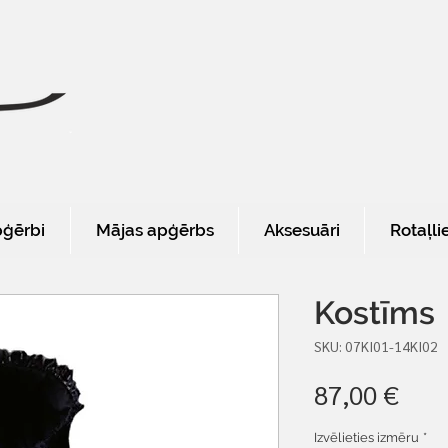
pģērbi
Mājas apģērbs
Aksesuāri
Rotaļli
Kostīms
SKU: 07KI01-14KI02
Cen
87,00 €
Izvēlieties izmēru
*