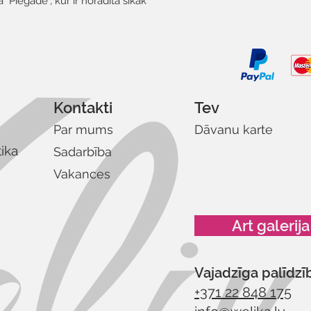
"Piegāde", kur ir norādīta sīkāk
Kontakti
Tev
Par mums
Dāvanu karte
tika
Sadarbība
Vakances
Art galerija
Vajadzīga palīdzī
+371 22 848 175