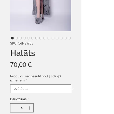
SKU: 16HSW03
Halāts
Cena
70,00 €
Produktu var pasūtīt no 34 līdz 46
izmēriem
*
Daudzums
*