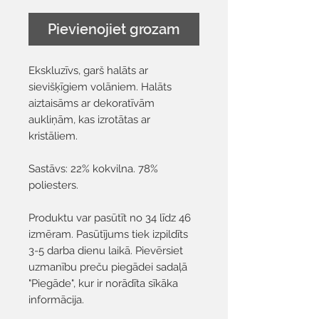
Pievienojiet grozam
Ekskluzīvs, garš halāts ar
sievišķīgiem volāniem. Halāts
aiztaisāms ar dekoratīvām
aukliņām, kas izrotātas ar
kristāliem.
Sastāvs: 22% kokvilna. 78%
poliesters.
Produktu var pasūtīt no 34 līdz 46
izmēram. Pasūtījums tiek izpildīts
3-5 darba dienu laikā. Pievērsiet
uzmanību preču piegādei sadaļā
"Piegāde", kur ir norādīta sīkāka
informācija.