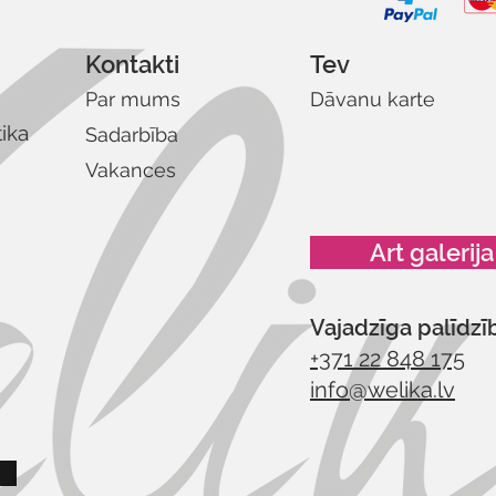
Kontakti
Tev
Par mums
Dāvanu karte
tika
Sadarbība
Vakances
Art galerija
Vajadzīga palīdzī
+371 22 848 175
info@welika.lv