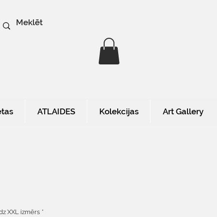
etas
ATLAIDES
Kolekcijas
Art Gallery
na
līdz XXL izmērs
*