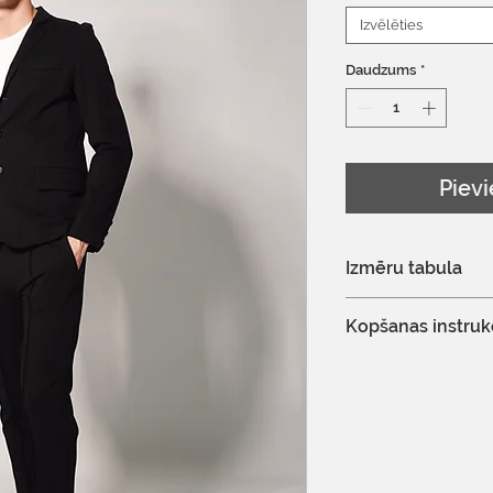
Izvēlēties
Daudzums
*
Pievi
Izmēru tabula
Izmēru tabulu var 
Kopšanas instruk
Ir atļauta profesio
Nebalināt
Nežāvēt veļas žāv