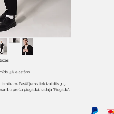
tāžas.
mīds, 5% elastāns.
 izmēram. Pasūtījums tiek izpildīts 3-5
manību preču piegādei, sadaļā "Piegāde",
.