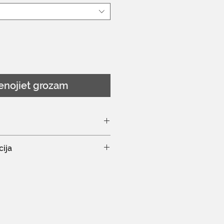
enojiet grozam
redzēt šeit
cija
nāla ķīmiskā tīrīšana
ētājā