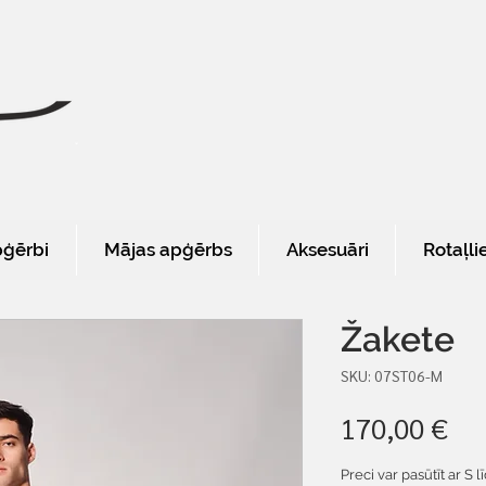
pģērbi
Mājas apģērbs
Aksesuāri
Rotaļli
Žakete
SKU: 07ST06-M
Ce
170,00 €
Preci var pasūtīt ar S 