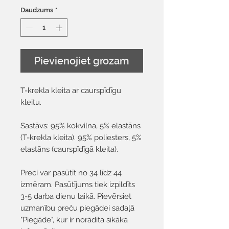
Daudzums
*
Pievienojiet grozam
T-krekla kleita ar caurspīdīgu
kleitu.
Sastāvs: 95% kokvilna, 5% elastāns
(T-krekla kleita). 95% poliesters, 5%
elastāns (caurspīdīgā kleita).
Preci var pasūtīt no 34 līdz 44
izmēram. Pasūtījums tiek izpildīts
3-5 darba dienu laikā. Pievērsiet
uzmanību preču piegādei sadaļā
"Piegāde", kur ir norādīta sīkāka