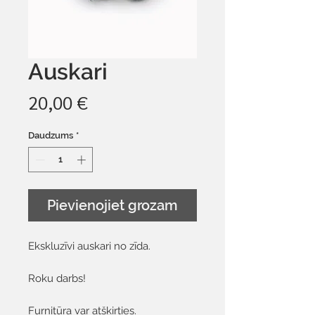
Auskari
Cena
20,00 €
Daudzums
*
Pievienojiet grozam
Ekskluzīvi auskari no zīda.
Roku darbs!
Furnitūra var atšķirties.