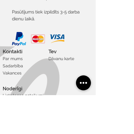
Pasūtījums tiek izpildīts 3-5 darba
dienu laikā.
Kontakti
Tev
Par mums
Dāvanu karte
Sadarbība
Vakances
Noderīgi
Lietošanas noteikumi
Privātuma un sīkdatņu politika
Piegāde un atgriešana
Apmaksas veidi
Izmēru tabula