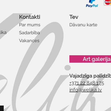
Kontakti
Tev
Par mums
Dāvanu karte
tika
Sadarbība
Vakances
Art galerija
Vajadzīga palīdzī
+371 22 848 175
info@welika.lv