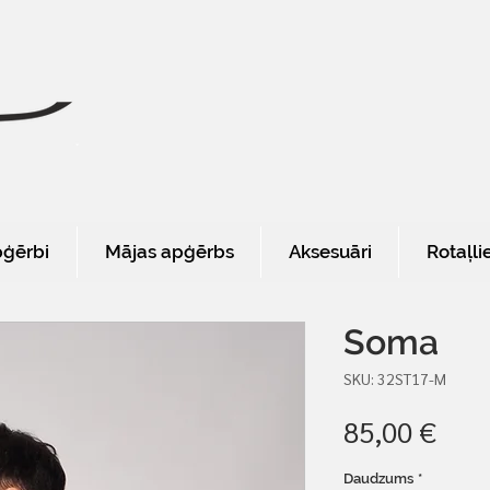
pģērbi
Mājas apģērbs
Aksesuāri
Rotaļli
Soma
SKU: 32ST17-M
Cen
85,00 €
Daudzums
*