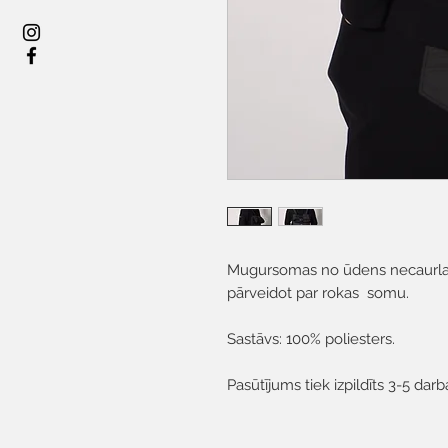
Mugursomas no ūdens necaurla
pārveidot par rokas somu.
Sastāvs: 100% poliesters.
Pasūtījums tiek izpildīts 3-5 darb