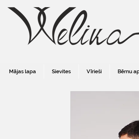
Mājas lapa
Sievites
Vīrieši
Bērnu a