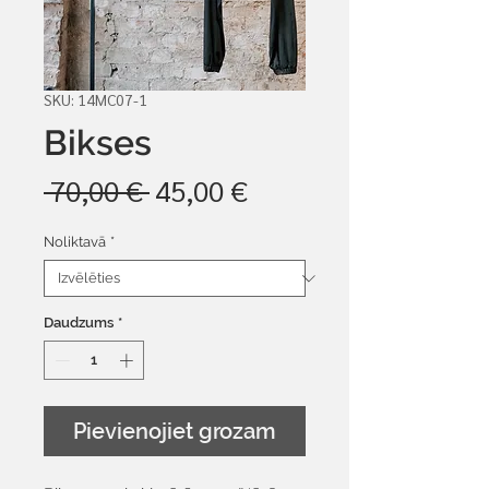
SKU: 14MC07-1
Bikses
Parastā
Izpārdošanas
 70,00 € 
45,00 €
cena
cena
Noliktavā
*
Daudzums
*
Pievienojiet grozam