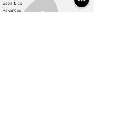
Sadarbība
Nežāvēt veļas žāvētājā
Vakances
Noderīgi
Lietošanas noteikumi
Privātuma un sīkdatņu politika
Piegāde un atgriešana
Apmaksas veidi
Izmēru tabula
Vajadzīga
Art galerija
palīdzība?
+371 22 848 175
info@welika.lv
Ģimnāzijas 40, Daugavpils, Latvia, LV-
5401