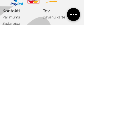
Delikāts mazgāšanas režīms
Nebalināt
Kontakti
Tev
Ir atļauta profesionāla ķīmiskā
Par mums
Dāvanu karte
tīrīšana
Sadarbība
Nežāvēt veļas žāvētājā
Vakances
Noderīgi
Lietošanas noteikumi
Privātuma un sīkdatņu politika
Piegāde un atgriešana
Apmaksas veidi
Izmēru tabula
Vajadzīga
Art galerija
palīdzība?
+371 22 848 175
info@welika.lv