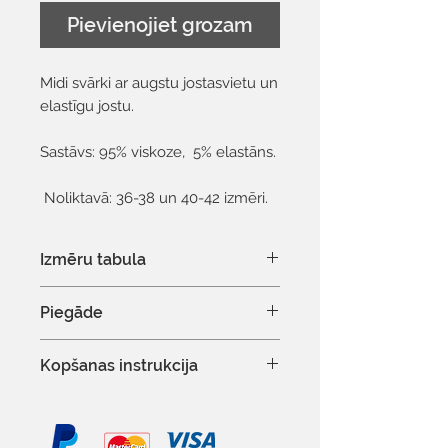
Pievienojiet grozam
Midi svārki ar augstu jostasvietu un
elastīgu jostu.
Sastāvs: 95% viskoze, 5% elastāns.
Noliktavā: 36-38 un 40-42 izmēri.
Izmēru tabula
Šeit varat redzēt izmēru tabulu
Piegāde
Modeles prezentētā prece ir
izmērā EU 36. Modeles augums
Latvijā 1-3 dienas
Kopšanas instrukcija
ir 175 cm
Baltijas valstīs 3-5 dienas
Uz citām valstīm 1-2 nedēļas
Mazgāt automātiskajā veļas
Izņemot nedēļas nogales un
mazgāšanas mašīnā 30°C
valsts svētku dienas