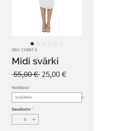
SKU: 11VM7-S
Midi svārki
Parastā
Izpārdošanas
 55,00 € 
25,00 €
cena
cena
Noliktavā
*
Daudzums
*