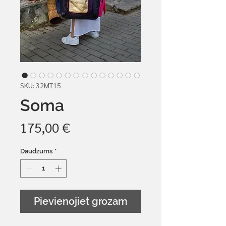
SKU: 32MT15
Soma
Cena
175,00 €
Daudzums
*
Pievienojiet grozam