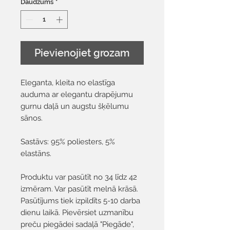
Daudzums
*
Pievienojiet grozam
Eleganta, kleita no elastīga
auduma ar elegantu drapējumu
gurnu daļā un augstu šķēlumu
sānos.
Sastāvs: 95% poliesters, 5%
elastāns.
Produktu var pasūtīt no 34 līdz 42
izmēram. Var pasūtīt melnā krāsā.
Pasūtījums tiek izpildīts 5-10 darba
dienu laikā. Pievērsiet uzmanību
preču piegādei sadaļā "Piegāde",