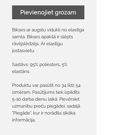
Pievienojiet grozam
Bikses ar augstu vidukli no elastīga
samta. Bikses apakšā ir slēpts
rāvējslēdzējs. Ar elastīgu
jostasvietu.
Sastāvs: 95% poliesters, 5%
elastāns.
Produktu var pasūtīt no 34 līdz 54
izmēram. Pasūtījums tiek izpildīts
5-10 darba dienu laikā. Pievērsiet
uzmanību preču piegādei, sadaļā
"Piegāde", kur ir norādīta sīkāka
informācija.