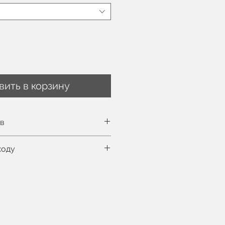
вить в корзину
ов
ть таблицу размеров здесь
ходу
м, на ней EU 36 размер
нная стирка при 30°C
цесс
фессиональная химчистка
ральной машине