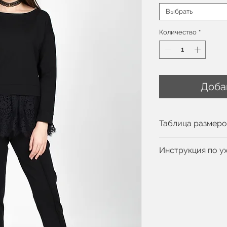
Выбрать
Количество
*
Доба
Таблица размер
Вы можете увиде
Инструкция по у
Рост модели 175с
Ручная или маши
Деликатный про
Не отбеливать
Допускается про
Не сушить в сти