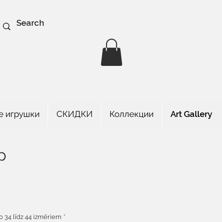
е игрушки
СКИДКИ
Коллекции
Art Gallery
р
а
o 34 līdz 44 izmēriem
*