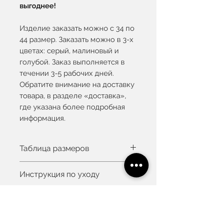
выгоднее!
Изделие заказать можно с 34 по
44 размер. Заказать можно в 3-х
цветах: серый, малиновый и
голубой. Заказ выполняется в
течении 3-5 рабочих дней.
Обратите внимание на доставку
товара, в разделе «доставка»,
где указана более подробная
информация.
Таблица размеров
Вы можете увидеть таблицу
Инструкция по уходу
размеров здесь
Рост модели 175см, на ней EU
Ручная или машинная стирка
36 размер
при 30°C
Деликатный процесс