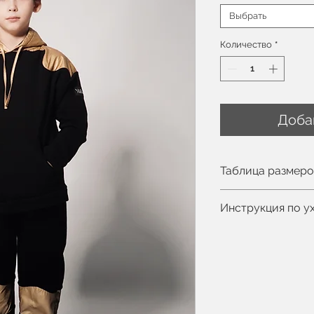
Выбрать
Количество
*
Доба
Таблица размер
Вы можете увиде
Инструкция по у
Ручная или маши
Деликатный про
Не отбеливать
Допускается про
Не сушить в сти