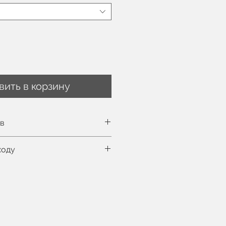
вить в корзину
ов
ть таблицу размеров здесь
ходу
нная стирка при 30°C
цесс
фессиональная химчистка
ральной машине