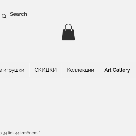
е игрушки
СКИДКИ
Коллекции
Art Gallery
а
o 34 līdz 44 izmēriem
*