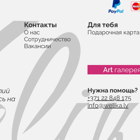
Контакты
Для тебя
О нас
Подарочная карта
Сотрудничество
Вакансии
Art галере
тий
Нужна помощь?
+371 22 848 175
ь на
info@welika.lv