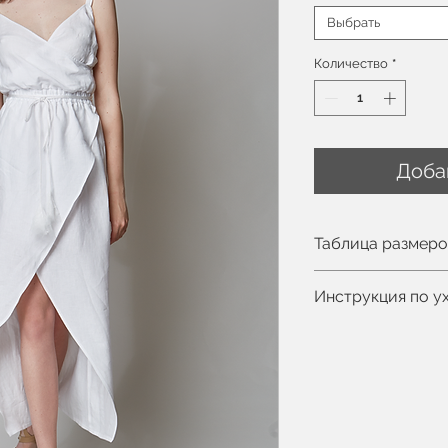
Выбрать
Количество
*
Доба
Таблица размер
Вы можете увиде
Инструкция по у
Рост модели 175с
Ручная или маши
Деликатный про
Не отбеливать
Допускается про
Не сушить в сти