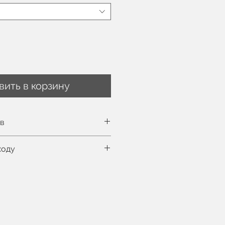
вить в корзину
ов
ть таблицу размеров здесь
ходу
м, на ней EU 36 размер
нная стирка при 30°C
цесс
фессиональная химчистка
ральной машине