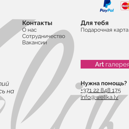
Контакты
Для тебя
О нас
Подарочная карта
Сотрудничество
Вакансии
Art галере
тий
Нужна помощь?
+371 22 848 175
ь на
info@welika.lv