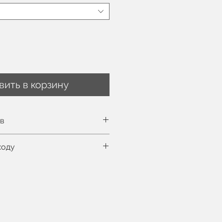
вить в корзину
ов
ть таблицу размеров здесь
ходу
м, на ней EU 36 размер
нная стирка при 30°C
цесс
фессиональная химчистка
ральной машине