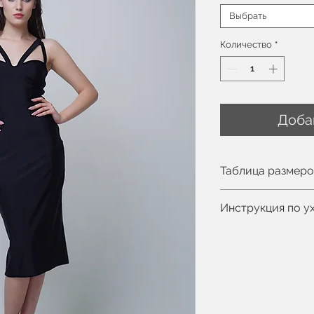
Выбрать
Количество
*
Доба
Таблица размер
Вы можете увиде
Инструкция по у
Рост модели 175с
Ручная или маши
Деликатный про
Не отбеливать
Допускается про
Не сушить в сти