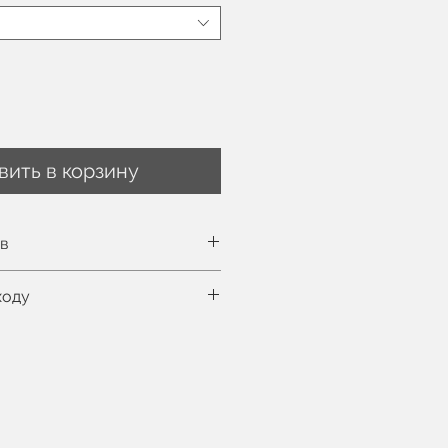
вить в корзину
ов
ть таблицу размеров здесь
ходу
м, на ней EU 36 размер
ка при 30°C
шильной машине