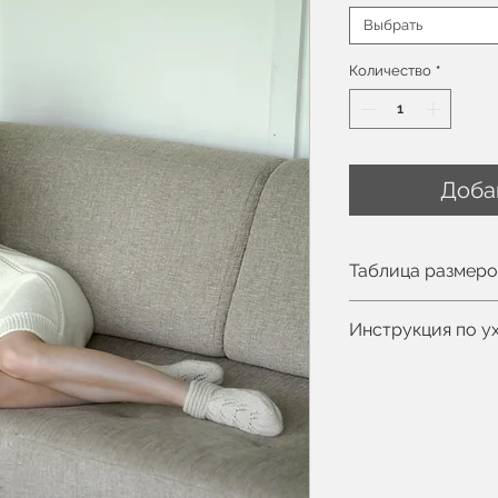
Выбрать
Количество
*
Доба
Таблица размер
Вы можете увиде
Инструкция по у
Рост модели 172с
Деликатная стир
Не отбеливать
Не сушить в су