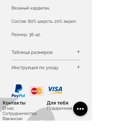
Вязаный кардиган.
Состав: 80% шерсть, 20% акрил.
Размер: 36-42.
Таблица размеров
Вы можете увидеть таблицу
Инструкция по уходу
размеров здесь
Рост модели 172см, на ней EU
Деликатная стирка при 30°C
36 размер
Не отбеливать
Не сушить в сушильной
машине
Контакты
Для тебя
О нас
Подарочная карта
Сотрудничество
Вакансии