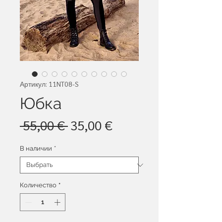
Артикул: 11NT08-S
Юбка
Обычная
Спеццена
 55,00 € 
35,00 €
цена
В наличии
*
Количество
*