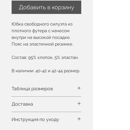
Добавить в корзину
Юбка свободного силуэта из
плотного футера с начесом
внутри на высокой посадке.
Пояс на эластичной резинке.
Состав: 95% хлопок, 5% эластан.
В наличии: 40-42 и 42-44 размер.
Таблица размеров
Вы можете увидеть таблицу
Доставка
размеров здесь
Рост модели 175см, на ней EU
В Латвии 1-3 дня
Инструкция по уходу
36 размер
В Страны Балтии 3-5 дней
В другие страны 1-2 недели