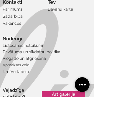
Kontakti
Tev
Par mums
Dāvanu karte
Sadarbība
Vakances
Noderīgi
Lietošanas noteikumi
Privātuma un sīkdatņu politika
Piegāde un atgriešana
Apmaksas veidi
Izmēru tabula
Vajadzīga
Art galerija
palīdzība?
+371 22 848 175
info@welika.lv
Ģimnāzijas 40, Daugavpils, Latvia, LV-