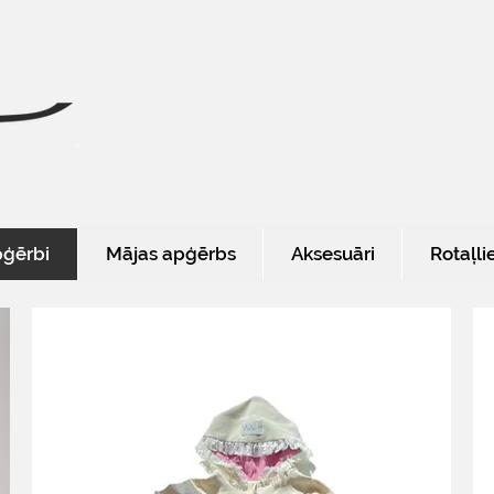
pģērbi
Mājas apģērbs
Aksesuāri
Rotaļli