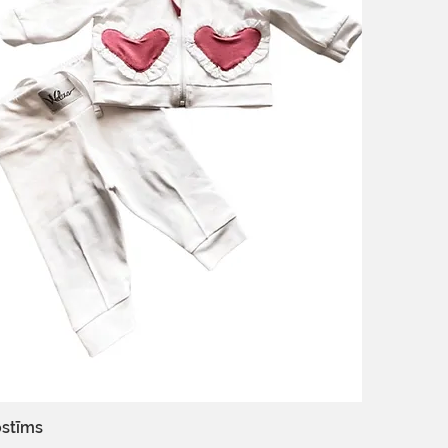
stīms