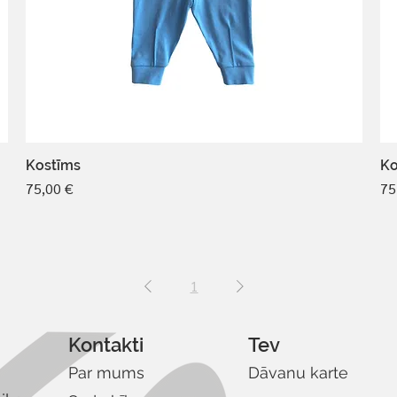
Kostīms
Ko
Cena
Ce
75,00 €
75
1
Kontakti
Tev
Par mums
Dāvanu karte