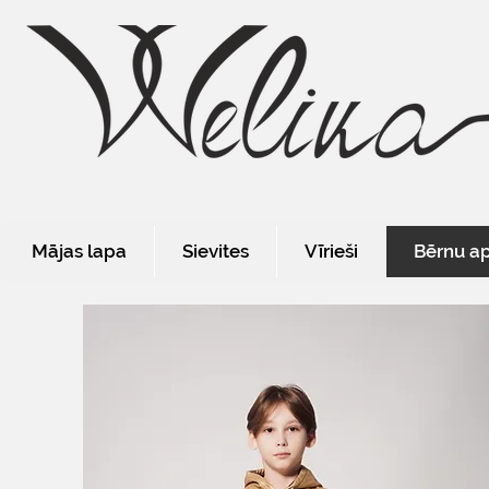
Mājas lapa
Sievites
Vīrieši
Bērnu a