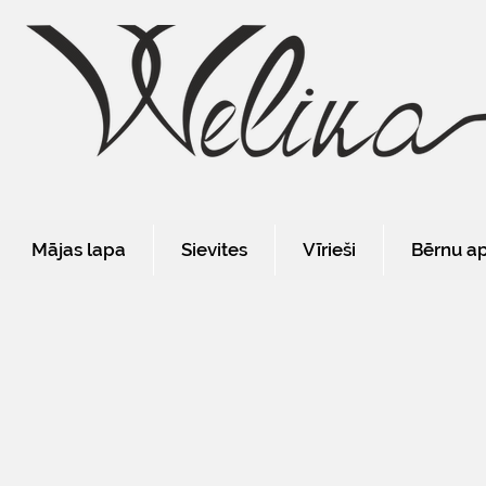
Mājas lapa
Sievites
Vīrieši
Bērnu a