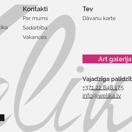
Kontakti
Tev
Par mums
Dāvanu karte
tika
Sadarbība
Vakances
Art galerija
Vajadzīga palīdzī
+371 22 848 175
info@welika.lv