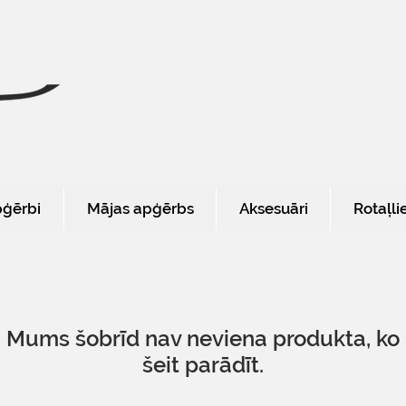
pģērbi
Mājas apģērbs
Aksesuāri
Rotaļli
Mums šobrīd nav neviena produkta, ko
šeit parādīt.