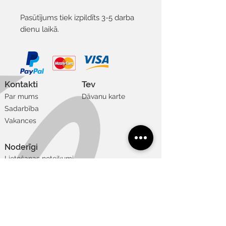
Pasūtījums tiek izpildīts 3-5 darba
dienu laikā.
Kontakti
Tev
Par mums
Dāvanu karte
Sadarbība
Vakances
Noderīgi
Lietošanas noteikumi
Privātuma un sīkdatņu politika
Piegāde un atgriešana
Apmaksas veidi
Izmēru tabula