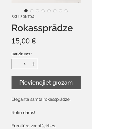
SKU: 30NT04
Rokassprādze
Cena
15,00 €
Daudzums
*
Pievienojiet grozam
Eleganta samta rokassprādze.
Roku darbs!
Furnitūra var atšķirties.