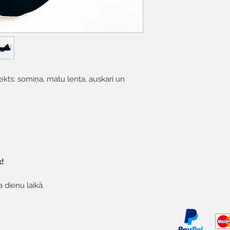
kts: somiņa, matu lenta, auskari un
k!
a dienu laikā.