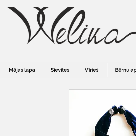
Mājas lapa
Sievites
Vīrieši
Bērnu a