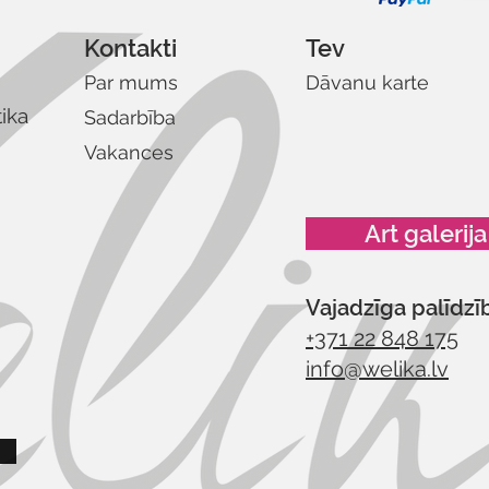
Kontakti
Tev
Par mums
Dāvanu karte
tika
Sadarbība
Vakances
Art galerija
Vajadzīga palīdzī
+371 22 848 175
info@welika.lv