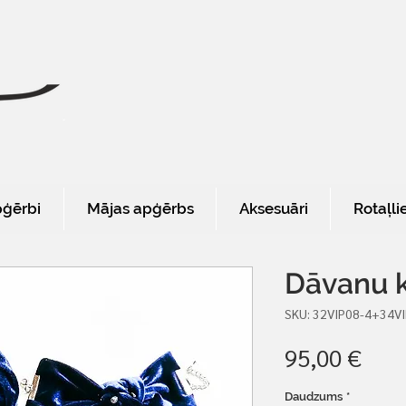
pģērbi
Mājas apģērbs
Aksesuāri
Rotaļli
Dāvanu 
SKU: 32VIP08-4+34V
Cen
95,00 €
Daudzums
*