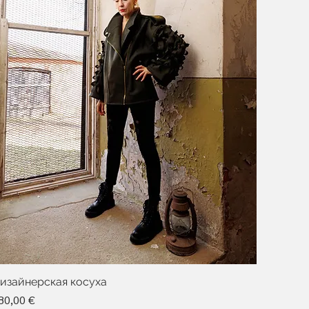
изайнерская косуха
ена
80,00 €