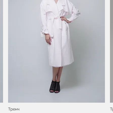
Тренч
Т