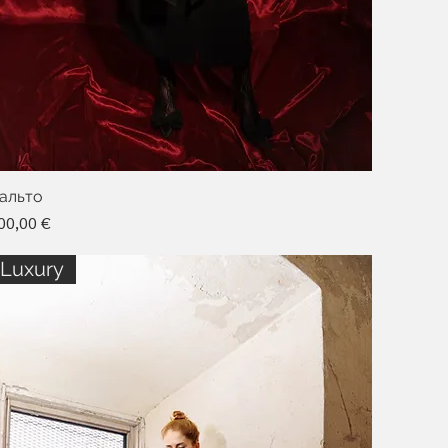
альто
ена
00,00 €
Luxury