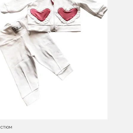
остюм