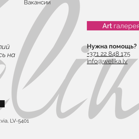
Вакансии
Art галере
тий
Нужна помощь?
+371 22 848 175
ь на
info@welika.lv
via, LV-5401