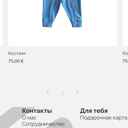
Костюм
К
Цена
Це
75,00 €
75
1
Контакты
Для тебя
О нас
Подарочная карта
Сотрудничество